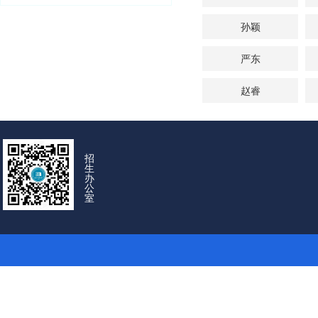
孙颖
严东
赵睿
招
生
办
公
室