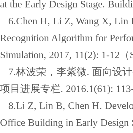
at the Early Design Stage. Build
6.Chen H, Li Z, Wang X, Lin 
Recognition Algorithm for Perfo
Simulation, 2017, 11(2): 1-12
（
7.
林波荣，李紫微
.
面向设计
项目进展专栏
. 2016.1(61): 113
8.Li Z, Lin B, Chen H. Develo
Office Building in Early Desig