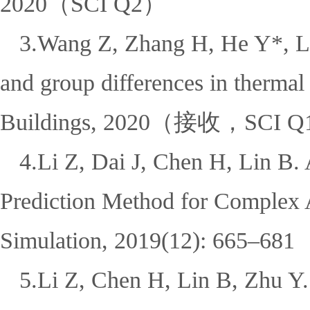
2020
（
SCI Q2
）
3.Wang Z, Zhang H, He Y*, Lu
and group differences in therm
Buildings, 2020
（接收，
SCI Q
4.Li Z, Dai J, Chen H, Lin B
Prediction Method for Complex A
Simulation, 2019(12): 665
–
681
5.Li Z, Chen H, Lin B, Zhu Y.