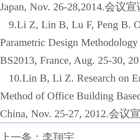
Japan, Nov. 26-28,2014.
会议宣
9.Li Z, Lin B, Lu F, Peng B. 
Parametric Design Methodology S
BS2013, France, Aug. 25-30, 20
10.Lin B, Li Z. Research on E
Method of Office Building Based
China, Nov. 25-27, 2012.
会议
上一条：
李翔宇