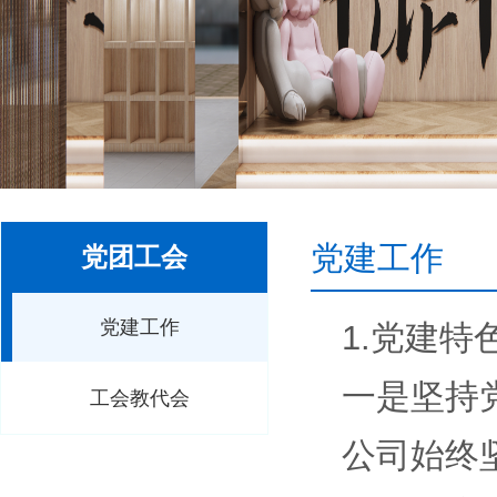
党建工作
党团工会
党建工作
1.
党建特
一是
坚持
工会教代会
公司始终