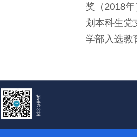
奖（2018
划本科生党
学部入选教
招
生
办
公
室