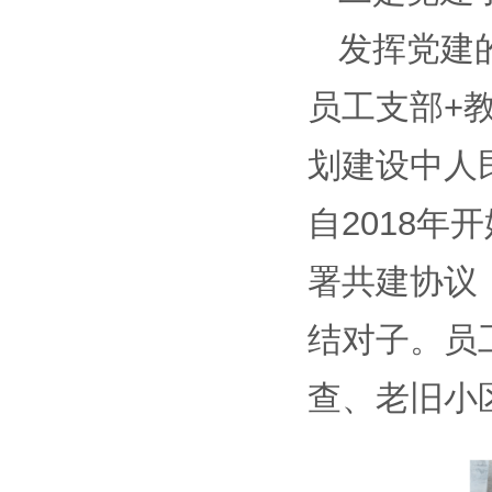
发挥党建
员工支部+
划建设中人
自2018
署共建协议
结对子。员
查、老旧小