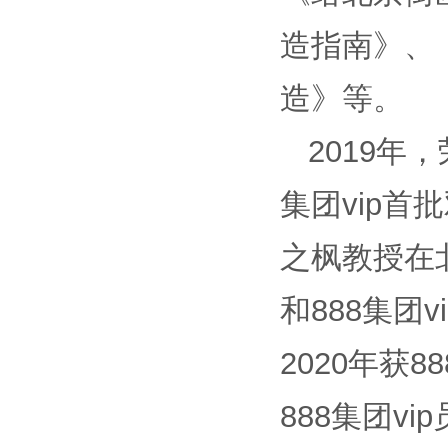
造指南》、
造》等。
2019年
集团vip
之枫教授在
和888集团
2020年获
888集团v