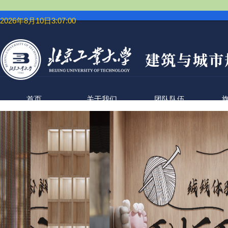
2026年8月10日3:07:01
首页
关于我们
团队队伍