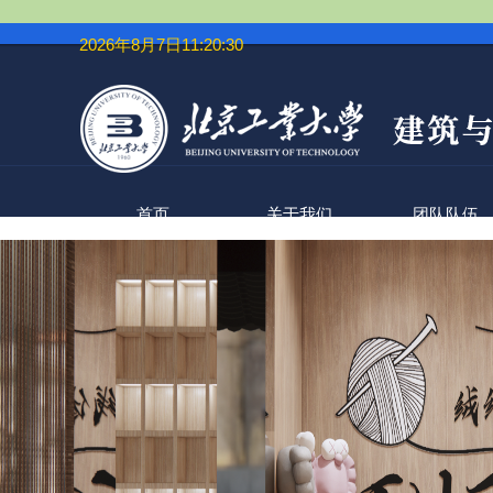
2026年8月7日11:20:30
首页
关于我们
团队队伍