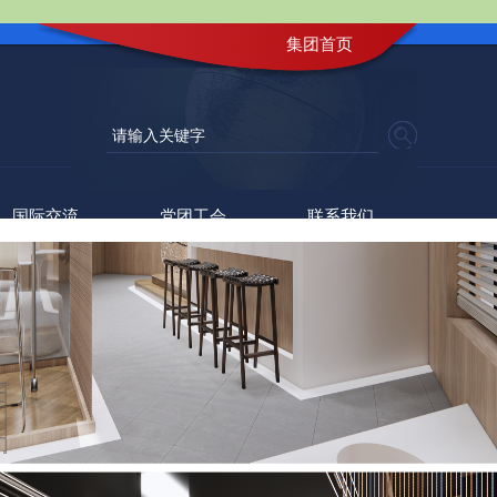
集团首页
国际交流
党团工会
联系我们