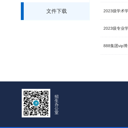
文件下载
2023级学
2023级专
888集团vi
招
生
办
公
室