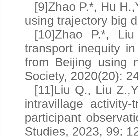
[9]Zhao P.*, Hu H.,
using trajectory big
[10]Zhao P.*, Liu
transport inequity 
from Beijing using 
Society, 2020(20): 2
[11]Liu Q., Liu Z.,
Y
intravillage activit
participant observat
Studies, 2023, 99: 1