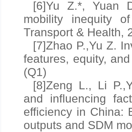
[6]
Yu Z.
*, Yuan D
mobility inequity o
Transport & Health, 
[7]Zhao P.,
Yu Z
. I
features, equity, and
(Q1)
[8]Zeng L., Li P.,
Y
and influencing fact
efficiency in China
outputs and SDM mod