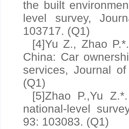
the built environmen
level survey, Jour
103717. (Q1)
[4]
Yu Z.
, Zhao P.*.
China: Car ownership
services, Journal o
(Q1)
[5]Zhao P.,
Yu Z.
*
national-level surv
93: 103083. (Q1)