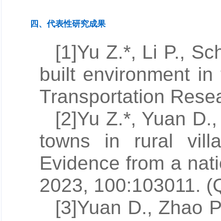
四、代表性研究成果
[1]
Yu Z.
*, Li P., S
built environment in
Transportation Rese
[2]
Yu Z.*
, Yuan D.,
towns in rural vill
Evidence from a natio
2023, 100:103011. (
[3]Yuan D., Zhao P