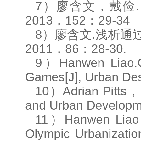
7）
廖含文
，戴俭
2013，152：29-34
8）
廖含文.
浅析通过
2011，86：28-30.
9）
Hanwen Liao.
Games[J], Urban Des
10）Adrian Pitts，
and Urban Developme
11）
Hanwen Liao
Olympic Urbanization[