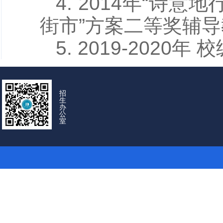
4. 2014年“诗
街市”方案二等奖辅
5. 2019-202
招
生
办
公
室