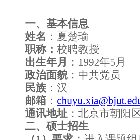
一、
基本信息
姓名
：夏楚瑜
职称：
校聘教授
出生年月
：1992年5月
政治面貌
：中共党员
民族
：汉
邮箱
：
chuyu.xia@bjut.ed
通讯
地址
：北京市朝阳区平
二、硕士招生
（1）要求：
进入课题组后