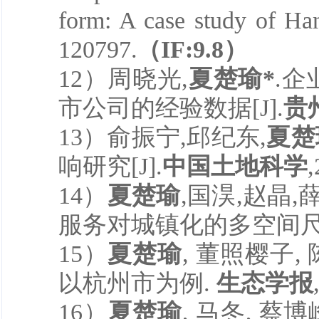
form: A case study of H
120797.
（
IF:
9.8
）
1
2
）
周晓光,
夏楚瑜*
.
市公司的经验数据[J].
贵
1
3
）
俞振宁,邱纪东,
夏楚
响研究[J].
中国土地科学
,
1
4
）
夏楚瑜
,国淏,赵晶,
服务对城镇化的多空间尺度
1
5
）
夏楚瑜
, 董照樱子
以杭州市为例.
生态学报
1
6
）
夏楚瑜
, 马冬, 蔡博