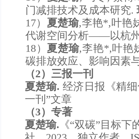
门减排技术及成本研究.
1
7
）
夏楚瑜
,李艳*,叶
代谢空间分析——以杭州为
1
8
）
夏楚瑜
,李艳*,叶
碳排放效应、影响因素与情
（2）
三报一刊
夏楚瑜.
经济日报《精细化
一刊”文章
（3）专著
夏楚瑜.
《“双碳”目标下
社，2023，独立作者，ISBN：