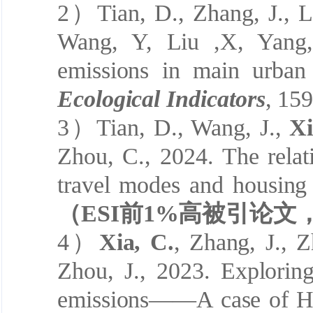
2
）
Tian, D., Zhang, J., L
Wang, Y, Liu ,X, Yang,
emissions in main urban 
Ecological Indicators
, 15
3
）
Tian, D., Wang, J.,
Xi
Zhou, C., 2024. The relat
travel modes and housing 
（
ESI前1%高被引论文
4
）
Xia, C.
, Zhang, J., Z
Zhou, J., 2023. Explorin
emissions——A case of H