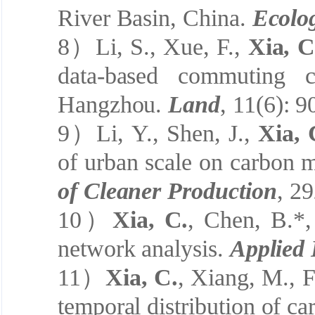
River Basin, China.
Ecolog
8
）
Li, S., Xue, F.,
Xia, C
data-based commuting 
Hangzhou.
Land
, 11(6): 9
9
）
Li, Y., Shen, J.,
Xia, 
of urban scale on carbon 
of Cleaner Production
, 2
1
0
）
Xia, C.
, Chen, B.*,
network analysis.
Applied
1
1
）
Xia, C.
, Xiang, M., Fa
temporal distribution of ca