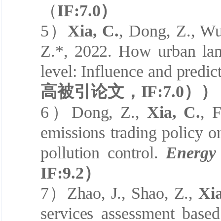
（
IF:
7
.0
）
5
）
Xia, C.
, Dong, Z., Wu,
Z.*, 2022. How urban land
level: Influence and predic
高被引论文
，
IF:
7
.0
））
6
）
Dong, Z.,
Xia, C.
, 
emissions trading policy o
pollution control.
Energy 
IF:
9.2
）
7
）
Zhao, J., Shao, Z.,
Xia
services assessment base