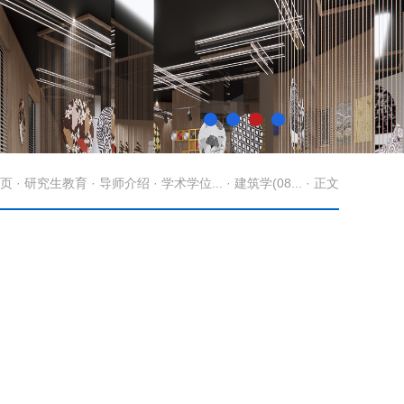
页
·
研究生教育
·
导师介绍
·
学术学位...
·
建筑学(08...
· 正文