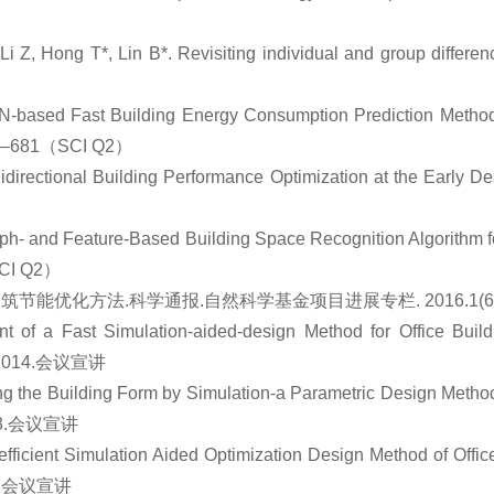
Li Z
, Hong T*, Lin B*. Revisiting individual and group diffe
NN-based Fast Building Energy Consumption Prediction Method 
 665–681（SCI Q2）
Bidirectional Building Performance Optimization at the Early 
aph- and Feature-Based Building Space Recognition Algorithm f
（SCI Q2）
节能优化方法.科学通报.自然科学基金项目进展专栏. 2016.1(61):
t of a Fast Simulation-aided-design Method for Office Bui
28,2014.会议宣讲
ing the Building Form by Simulation-a Parametric Design Metho
2013.会议宣讲
fficient Simulation Aided Optimization Design Method of Offi
012.会议宣讲