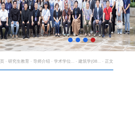
页
·
研究生教育
·
导师介绍
·
学术学位...
·
建筑学(08...
· 正文