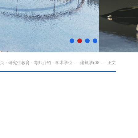
页
·
研究生教育
·
导师介绍
·
学术学位...
·
建筑学(08...
· 正文