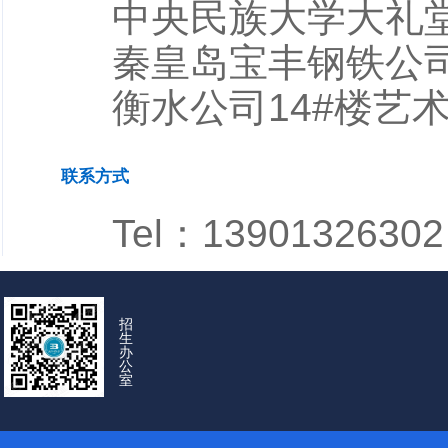
中央民族大学大礼
秦皇岛宝丰钢铁公
衡水公司14#楼艺
联系方式
Tel：13901326302
招
生
办
公
室