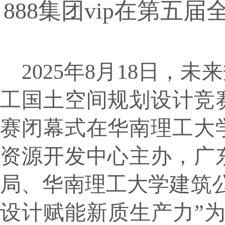
888集团vip在第
2025年8月18日，
工国土空间规划设计竞
赛闭幕式在华南理工大
资源开发中心主办，广
局、华南理工大学建筑
设计赋能新质生产力”为