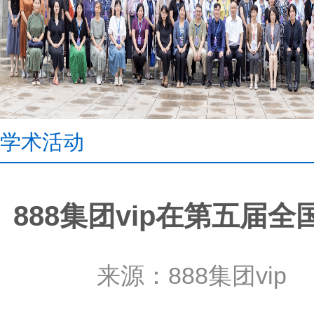
学术活动
888集团vip在第五
来源：888集团vip