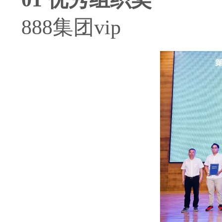
888集团vip