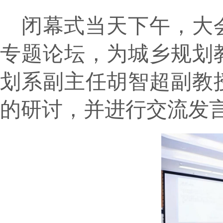
闭幕式当天下午，大
专题论坛，为城乡规划
划系副主任胡智超副教
的研讨，并进行交流发