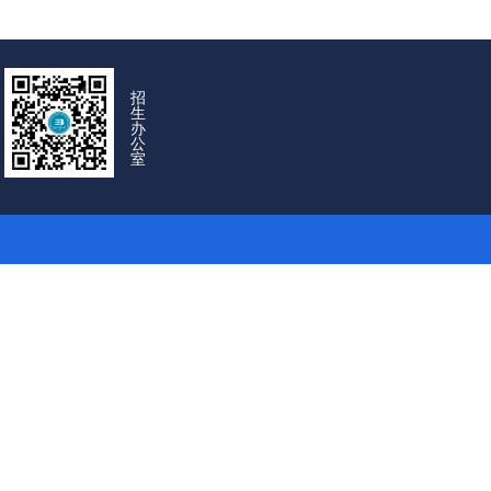
招
生
办
公
室