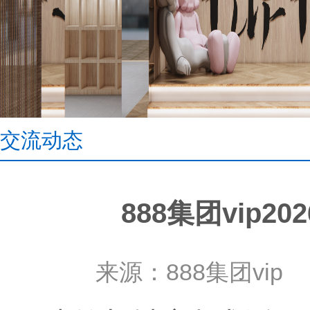
交流动态
888集团vip
来源：888集团vip