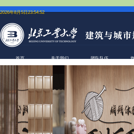
2026年8月5日23:54:52
首页
关于我们
团队队伍