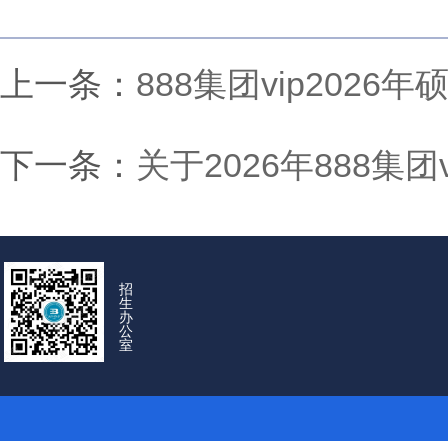
上一条：
888集团vip202
下一条：
关于2026年888
招
生
办
公
室