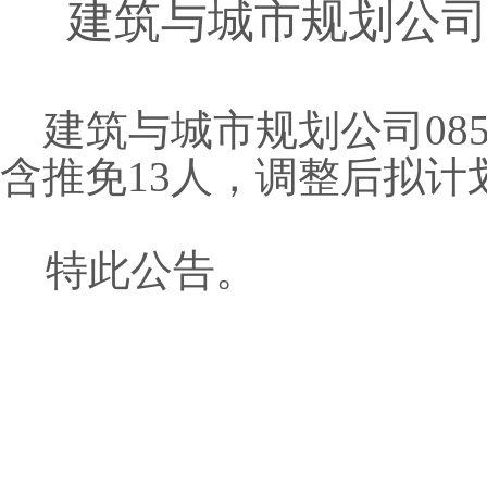
建筑
与城市规划公
建筑
与城市规划公司
0
含
推免
13
人
，调整后拟计
特此
公告。